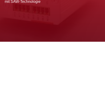
mit SAW-Technologie
Leistungsstark und elementar
Die Elektronikplattform 
BeMoS one ist Bestandteil 