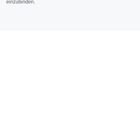
einzubinden.
Elektrische Daten
Spannung:
12-24 Volt DC
Max. Leistungsaufnahme:
10 W
Sensoranschlüsse
1x BestSens SAW
1x Digitaler Eingang